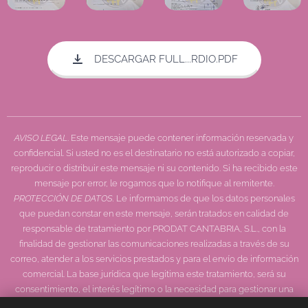
DESCARGAR FULL...RDIO.PDF
AVISO LEGAL
. Este mensaje puede contener información reservada y
confidencial. Si usted no es el destinatario no está autorizado a copiar,
reproducir o distribuir este mensaje ni su contenido. Si ha recibido este
mensaje por error, le rogamos que lo notifique al remitente.
PROTECCIÓN DE DATOS.
Le informamos de que los datos personales
que puedan constar en este mensaje, serán tratados en calidad de
responsable de tratamiento por PRODAT CANTABRIA, S.L., con la
finalidad de gestionar las comunicaciones realizadas a través de su
correo, atender a los servicios prestados y para el envío de información
comercial. La base jurídica que legitima este tratamiento, será su
consentimiento, el interés legítimo o la necesidad para gestionar una
relación contractual o similar. En cualquier momento podrá ejercer sus