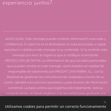
experiencia juntos? 🐾💛
AVISO LEGAL
. Este mensaje puede contener información reservada y
confidencial. Si usted no es el destinatario no está autorizado a copiar,
reproducir o distribuir este mensaje ni su contenido. Si ha recibido este
mensaje por error, le rogamos que lo notifique al remitente.
PROTECCIÓN DE DATOS.
Le informamos de que los datos personales
que puedan constar en este mensaje, serán tratados en calidad de
responsable de tratamiento por PRODAT CANTABRIA, S.L., con la
finalidad de gestionar las comunicaciones realizadas a través de su
correo, atender a los servicios prestados y para el envío de información
comercial. La base jurídica que legitima este tratamiento, será su
consentimiento, el interés legítimo o la necesidad para gestionar una
relación contractual o similar. En cualquier momento podrá ejercer sus
derechos de acceso, rectificación, supresión, oposición, limitación al
Utilizamos cookies para permitir un correcto funcionamiento
tratamiento o portabilidad de los datos en cantabria@prodat.es, o a